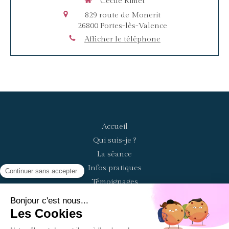
Cécile Rimet
829 route de Monerit
26800
Portes-lès-Valence
Afficher le téléphone
Accueil
Qui suis-je ?
La séance
Infos pratiques
Témoignages
Contact
©2020 Cécile Rimet - Praticienne en hypnose