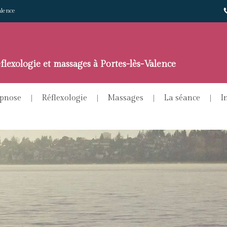
alence
flexologie et massages à Portes-lès-Valence
pnose
Réflexologie
Massages
La séance
I