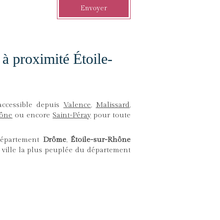
Envoyer
à proximité Étoile-
accessible depuis
Valence
,
Malissard
,
hône
ou encore
Saint-Péray
pour toute
département
Drôme
,
Étoile-sur-Rhône
a ville la plus peuplée du département