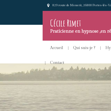
829 route de Monerit, 26800 Portes-lès-V
Cécile Rimet
Praticienne en hypnose ,en ré
Accueil
Qui suis-je ?
Hy
Contact